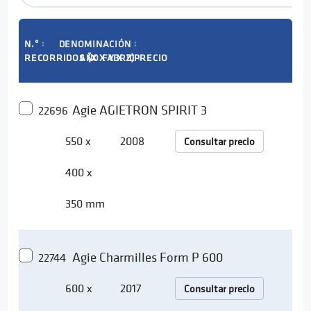
N.º
DENOMINACIÓN
↕
↕
RECORRIDOS (X X Y X Z)
AÑO FABRIC
PRECIO
↕
Agie AGIETRON SPIRIT 3
22696
550 x
2008
Consultar precio
400 x
350 mm
Agie Charmilles Form P 600
22744
600 x
2017
Consultar precio