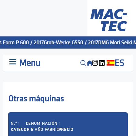
s Form P 600 / 2017
Grob-Werke G550 / 2017
DMG Mori Seiki Mi
Menu
ES
Otras máquinas
N.º
DENOMINACIÓN
↕
↕
KATEGORIE
AÑO FABRIC
PRECIO
↕